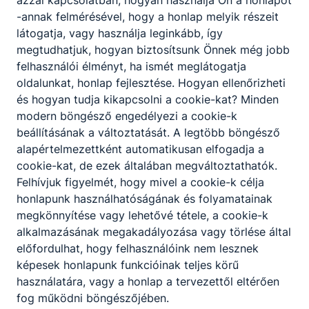
Szent-Györgyi Fesztivál sikere
-annak felmérésével, hogy a honlap melyik részeit
látogatja, vagy használja leginkább, így
Sikeresen lezajlott I. Szent-Györgyi Fesztiválunk!
megtudhatjuk, hogyan biztosítsunk Önnek még jobb
felhasználói élményt, ha ismét meglátogatja
2026. ápr. 20.
Admin
oldalunkat, honlap fejlesztése. Hogyan ellenőrizheti
és hogyan tudja kikapcsolni a cookie-kat? Minden
modern böngésző engedélyezi a cookie-k
beállításának a változtatását. A legtöbb böngésző
Tantárgyközi projekt
alapértelmezettként automatikusan elfogadja a
cookie-kat, de ezek általában megváltoztathatók.
Márciusban iskolánk turizmus -vendéglátás ágazatának
Felhívjuk figyelmét, hogy mivel a cookie-k célja
1/9.F osztályos szakács tanulói két tantárgyközi
honlapunk használhatóságának és folyamatainak
projektben vettek részt.
megkönnyítése vagy lehetővé tétele, a cookie-k
2026. ápr. 9.
Admin
alkalmazásának megakadályozása vagy törlése által
előfordulhat, hogy felhasználóink nem lesznek
képesek honlapunk funkcióinak teljes körű
használatára, vagy a honlap a tervezettől eltérően
Szakma sztár fesztivál 2026
fog működni böngészőjében.