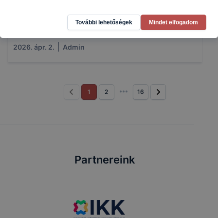
Több mint 50 szakmában közel kétszáz diák mérte
össze tudását a XIX. Szakma Sztár Fesztiválon 2026.
További lehetőségek
Mindet elfogadom
március 26-án és 27-én Budapesten.
2026. ápr. 2.
Admin
1
2
16
Partnereink