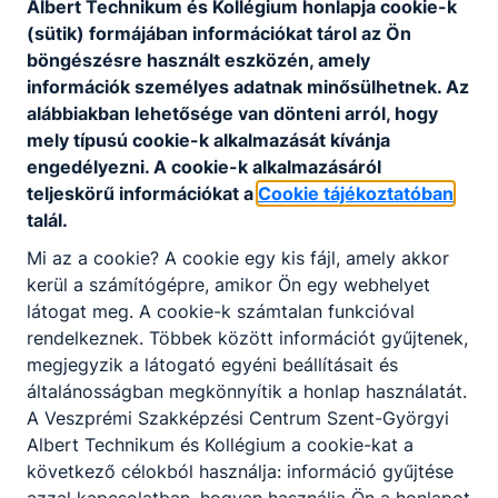
Albert Technikum és Kollégium honlapja cookie-k
(sütik) formájában információkat tárol az Ön
Pápai reptér látogatása
böngészésre használt eszközén, amely
információk személyes adatnak minősülhetnek. Az
🫡 Bázisunkat meglátogatta az ajkai VSZC Szent-Györgyi
alábbiakban lehetősége van dönteni arról, hogy
Albert Technikum és Kollégium diákcsoportja.
mely típusú cookie-k alkalmazását kívánja
2026. ápr. 25.
Admin
engedélyezni. A cookie-k alkalmazásáról
teljeskörű információkat a
Cookie tájékoztatóban
talál.
Mi az a cookie? A cookie egy kis fájl, amely akkor
Föld napja 2026
kerül a számítógépre, amikor Ön egy webhelyet
látogat meg. A cookie-k számtalan funkcióval
A Föld napja alkalmából a Diákönkormányzat
rendelkeznek. Többek között információt gyűjtenek,
szervezésében közös takarítást tartottunk az iskola
megjegyzik a látogató egyéni beállításait és
környékén. 🌍♻️
általánosságban megkönnyítik a honlap használatát.
2026. ápr. 22.
Admin
A Veszprémi Szakképzési Centrum Szent-Györgyi
Albert Technikum és Kollégium a cookie-kat a
következő célokból használja: információ gyűjtése
azzal kapcsolatban, hogyan használja Ön a honlapot