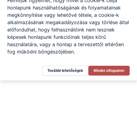
Felhívjuk figyelmét, hogy mivel a cookie-k célja
honlapunk használhatóságának és folyamatainak
megkönnyítése vagy lehetővé tétele, a cookie-k
alkalmazásának megakadályozása vagy törlése által
előfordulhat, hogy felhasználóink nem lesznek
képesek honlapunk funkcióinak teljes körű
használatára, vagy a honlap a tervezettől eltérően
fog működni böngészőjében.
További lehetőségek
Mindet elfogadom