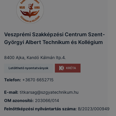
Veszprémi Szakképzési Centrum Szent-
Györgyi Albert Technikum és Kollégium
8400 Ajka, Kandó Kálmán ltp.4.
Letölthető nyomtatványok
KRÉTA
Telefon:
+3670 6652715
E-mail:
titkarsag@szgyatechnikum.hu
OM azonosító:
203066/014
Felnőttképzési nyilvántartás száma:
B/2023/000949