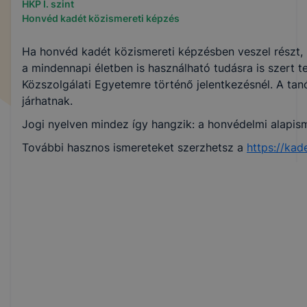
HKP I. szint
Honvéd kadét közismereti képzés
Ha honvéd kadét közismereti képzésben veszel részt, 
a mindennapi életben is használható tudásra is szert t
Közszolgálati Egyetemre történő jelentkezésnél. A ta
járhatnak.
Jogi nyelven mindez így hangzik: a honvédelmi alapism
További hasznos ismereteket szerzhetsz a
https://ka