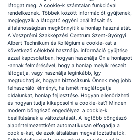
látogat meg. A cookie-k számtalan funkcióval
rendelkeznek. Többek között információt gyűjtenek,
megjegyzik a látogató egyéni beállításait és
általánosságban megkönnyítik a honlap használatát.
A Veszprémi Szakképzési Centrum Szent-Györgyi
Albert Technikum és Kollégium a cookie-kat a
következő célokból használja: információ gyűjtése
azzal kapcsolatban, hogyan használja Ön a honlapot
-annak felmérésével, hogy a honlap melyik részeit
látogatja, vagy használja leginkább, így
megtudhatjuk, hogyan biztosítsunk Önnek még jobb
felhasználói élményt, ha ismét meglátogatja
oldalunkat, honlap fejlesztése. Hogyan ellenőrizheti
és hogyan tudja kikapcsolni a cookie-kat? Minden
modern böngésző engedélyezi a cookie-k
beállításának a változtatását. A legtöbb böngésző
alapértelmezettként automatikusan elfogadja a
cookie-kat, de ezek általában megváltoztathatók.