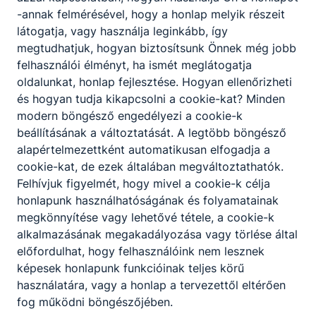
1.óra
07:30 - 08:00
-annak felmérésével, hogy a honlap melyik részeit
2.óra
08:05 - 08:35
látogatja, vagy használja leginkább, így
3.óra
08:45 - 09:15
megtudhatjuk, hogyan biztosítsunk Önnek még jobb
4.óra
9:30 - 10:00
felhasználói élményt, ha ismét meglátogatja
5.óra
10:10 - 10:40
oldalunkat, honlap fejlesztése. Hogyan ellenőrizheti
és hogyan tudja kikapcsolni a cookie-kat? Minden
6.óra
10:50 - 11:20
modern böngésző engedélyezi a cookie-k
7.óra
11:30 - 12:00
beállításának a változtatását. A legtöbb böngésző
8.óra
12:05 - 12:35
alapértelmezettként automatikusan elfogadja a
cookie-kat, de ezek általában megváltoztathatók.
Felhívjuk figyelmét, hogy mivel a cookie-k célja
honlapunk használhatóságának és folyamatainak
megkönnyítése vagy lehetővé tétele, a cookie-k
alkalmazásának megakadályozása vagy törlése által
Partnereink
előfordulhat, hogy felhasználóink nem lesznek
képesek honlapunk funkcióinak teljes körű
használatára, vagy a honlap a tervezettől eltérően
fog működni böngészőjében.