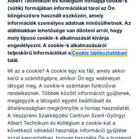
Albert Technikum és Kollégium honlapja cookie-k
2.óra
09:05
(sütik) formájában információkat tárol az Ön
09:15-
böngészésre használt eszközén, amely
3.óra
10:00
információk személyes adatnak minősülhetnek. Az
10:15-
alábbiakban lehetősége van dönteni arról, hogy
4.óra
11:00
mely típusú cookie-k alkalmazását kívánja
11:10-
engedélyezni. A cookie-k alkalmazásáról
5.óra
11:55
teljeskörű információkat a
Cookie tájékoztatóban
talál.
12:05-
6.óra
12:50
Mi az a cookie? A cookie egy kis fájl, amely akkor
13:00-
kerül a számítógépre, amikor Ön egy webhelyet
7.óra
13:45
látogat meg. A cookie-k számtalan funkcióval
13:50-
rendelkeznek. Többek között információt gyűjtenek,
8.óra
14:35
megjegyzik a látogató egyéni beállításait és
14:40-
általánosságban megkönnyítik a honlap használatát.
9.óra
15:25
A Veszprémi Szakképzési Centrum Szent-Györgyi
Albert Technikum és Kollégium a cookie-kat a
Rövidített
következő célokból használja: információ gyűjtése
azzal kapcsolatban, hogyan használja Ön a honlapot