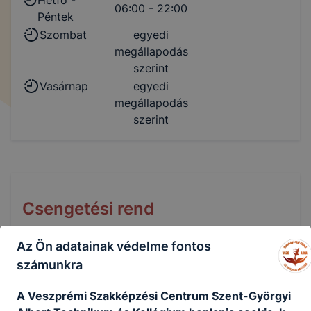
06:00 - 22:00
Péntek
Szombat
egyedi
megállapodás
szerint
Vasárnap
egyedi
megállapodás
szerint
Csengetési rend
Normál
Az Ön adatainak védelme fontos
számunkra
07:30-
1.óra
08:15
A Veszprémi Szakképzési Centrum Szent-Györgyi
08:20-