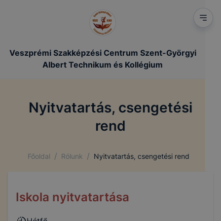
Veszprémi Szakképzési Centrum Szent-Györgyi
Albert Technikum és Kollégium
Nyitvatartás, csengetési
rend
/
/
Főoldal
Rólunk
Nyitvatartás, csengetési rend
Iskola nyitvatartása
Hétfő -