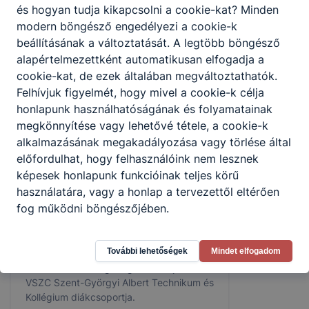
amelynek során több jelentős intézményt
és hogyan tudja kikapcsolni a cookie-kat? Minden
is felkerestek
modern böngésző engedélyezi a cookie-k
2026. ápr. 25.
Admin
beállításának a változtatását. A legtöbb böngésző
alapértelmezettként automatikusan elfogadja a
cookie-kat, de ezek általában megváltoztathatók.
Felhívjuk figyelmét, hogy mivel a cookie-k célja
honlapunk használhatóságának és folyamatainak
megkönnyítése vagy lehetővé tétele, a cookie-k
alkalmazásának megakadályozása vagy törlése által
előfordulhat, hogy felhasználóink nem lesznek
képesek honlapunk funkcióinak teljes körű
használatára, vagy a honlap a tervezettől eltérően
fog működni böngészőjében.
Pápai reptér látogatása
További lehetőségek
Mindet elfogadom
🫡 Bázisunkat meglátogatta az ajkai
VSZC Szent-Györgyi Albert Technikum és
Kollégium diákcsoportja.