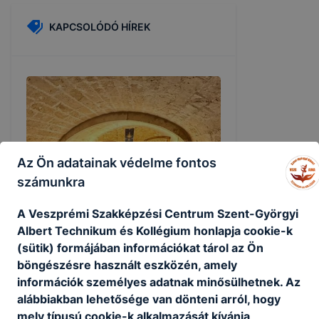
KAPCSOLÓDÓ HÍREK
Az Ön adatainak védelme fontos
számunkra
A Veszprémi Szakképzési Centrum Szent-Györgyi
Albert Technikum és Kollégium honlapja cookie-k
Erasmus+
(sütik) formájában információkat tárol az Ön
böngészésre használt eszközén, amely
Bokorné Farsang Valéria oktatónk
információk személyes adatnak minősülhetnek. Az
szakmai továbbképzésen vesz részt az
alábbiakban lehetősége van dönteni arról, hogy
Erasmus+ program keretében Mallorcán.
mely típusú cookie-k alkalmazását kívánja