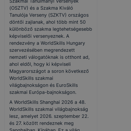
Szakmai Tanulmányi Versenyek
(OSZTV) és a Szakma Kiváló
Tanulója Verseny (SZKTV) országos
döntői zajlanak, ahol több mint 50
különböző szakma legtehetségesebb
képviselői versenyeznek. A
rendezvény a WorldSkills Hungary
szervezésében megrendezett
nemzeti válogatóknak is otthont ad,
ahol eldől, hogy ki képviseli
Magyarországot a soron következő
WorldSkills szakmai
világbajnokságon és EuroSkills
szakmai Európa-bajnokságon.
A WorldSkills Shanghai 2026 a 48.
WorldSkills szakmai világbajnokság
lesz, amelyet 2026. szeptember 22.
és 27. között rendeznek meg
Sanghajban, Kínában. Ez a világ