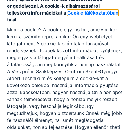
🌍
engedélyezni. A cookie-k alkalmazásáról
teljeskörű információkat a
Cookie tájékoztatóban
2026. ápr. 29.
Admin
talál.
Mi az a cookie? A cookie egy kis fájl, amely akkor
kerül a számítógépre, amikor Ön egy webhelyet
látogat meg. A cookie-k számtalan funkcióval
rendelkeznek. Többek között információt gyűjtenek,
megjegyzik a látogató egyéni beállításait és
általánosságban megkönnyítik a honlap használatát.
A Veszprémi Szakképzési Centrum Szent-Györgyi
Albert Technikum és Kollégium a cookie-kat a
következő célokból használja: információ gyűjtése
azzal kapcsolatban, hogyan használja Ön a honlapot
-annak felmérésével, hogy a honlap melyik részeit
Budapesti kirándulás
látogatja, vagy használja leginkább, így
megtudhatjuk, hogyan biztosítsunk Önnek még jobb
Iskolánk 9. évfolyamos diákjai a
Honvédelem tantárgy keretében szakmai
felhasználói élményt, ha ismét meglátogatja
látogatáson vettek részt Budapesten,
oldalunkat, honlap fejlesztése. Hogyan ellenőrizheti