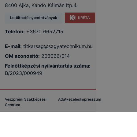
8400 Ajka, Kandó Kálmán ltp.4.
Letölthető nyomtatványok
KRÉTA
Telefon:
+3670 6652715
E-mail:
titkarsag@szgyatechnikum.hu
OM azonosító:
203066/014
Felnőttképzési nyilvántartás száma:
B/2023/000949
Veszprémi Szakképzési
Adatkezelés
Impresszum
Centrum