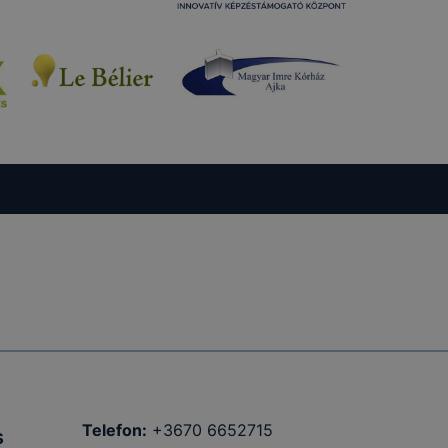
Telefon:
+3670 6652715
s