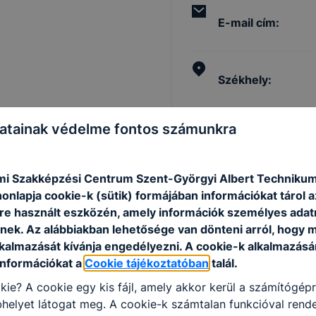
E-mail cím
:
Székhely
:
atainak védelme fontos számunkra
Postacím
:
i Szakképzési Centrum Szent-Györgyi Albert Techniku
OM azonosító
:
onlapja cookie-k (sütik) formájában információkat tárol 
e használt eszközén, amely információk személyes adat
nek. Az alábbiakban lehetősége van dönteni arról, hogy m
lkalmazását kívánja engedélyezni. A cookie-k alkalmazásá
Az iskola URL cí
információkat a
Cookie tájékoztatóban
talál.
kie? A cookie egy kis fájl, amely akkor kerül a számítógép
helyet látogat meg. A cookie-k számtalan funkcióval rend