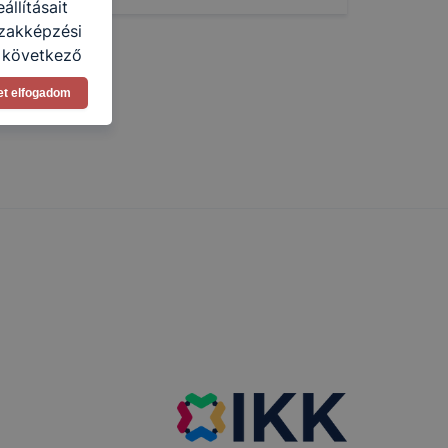
llításait
Szakképzési
a következő
asználja Ön
et elfogadom
a, vagy
g jobb
tése.
en modern
több
 de ezek
k célja
 lehetővé
kcióinak
ödni