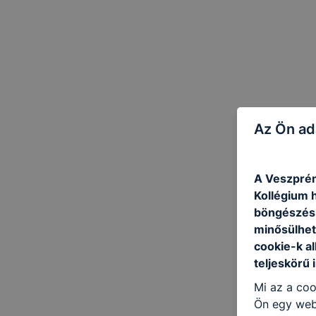
Az Ön ad
A Veszprém
Kollégium h
böngészésr
minősülhet
cookie-k a
teljeskörű 
Mi az a coo
Ön egy web