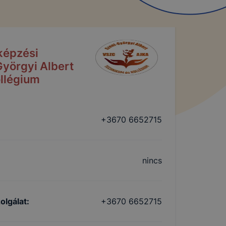
képzési
yörgyi Albert
llégium
+3670 6652715
nincs
olgálat
:
+3670 6652715