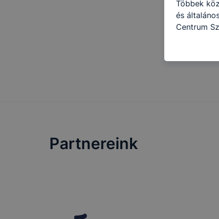
Többek közö
és általán
Centrum Sz
célokból ha
a honlapot 
használja l
felhasználó
Hogyan elle
böngésző en
böngésző a
általában m
honlapunk 
Partnereink
tétele, a c
előfordulha
teljes körű
böngészőjé