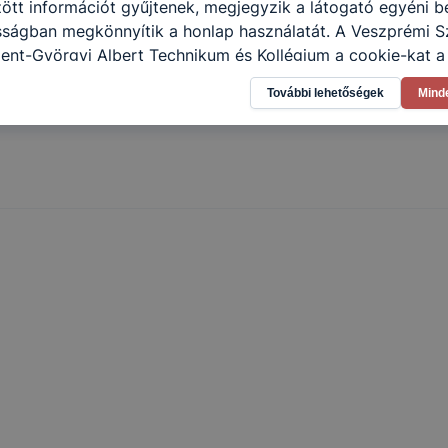
tt információt gyűjtenek, megjegyzik a látogató egyéni beá
osságban megkönnyítik a honlap használatát. A Veszprémi 
ent-Györgyi Albert Technikum és Kollégium a cookie-kat 
sználja: információ gyűjtése azzal kapcsolatban, hogyan h
További lehetőségek
Mind
-annak felmérésével, hogy a honlap melyik részeit látogatj
eginkább, így megtudhatjuk, hogyan biztosítsunk Önnek mé
i élményt, ha ismét meglátogatja oldalunkat, honlap fejlesz
nőrizheti és hogyan tudja kikapcsolni a cookie-kat? Mind
gedélyezi a cookie-k beállításának a változtatását. A leg
lapértelmezettként automatikusan elfogadja a cookie-kat,
egváltoztathatók. Felhívjuk figyelmét, hogy mivel a cookie-
használhatóságának és folyamatainak megkönnyítése vagy
ookie-k alkalmazásának megakadályozása vagy törlése által
t, hogy felhasználóink nem lesznek képesek honlapunk fun
 használatára, vagy a honlap a tervezettől eltérően fog műk
ben.