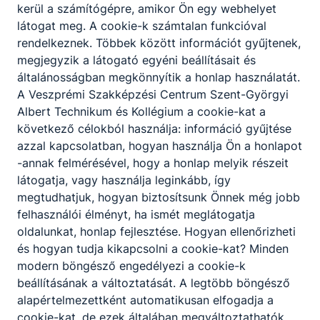
kerül a számítógépre, amikor Ön egy webhelyet
délelőtt végén karácsonyi ünnepséget rendezünk.
látogat meg. A cookie-k számtalan funkcióval
Körülálljuk az iskola feldíszített karácsonyfáját, és
rendelkeznek. Többek között információt gyűjtenek,
meghallgatjuk az irodalmi színpad ünnepi
megjegyzik a látogató egyéni beállításait és
összeállítását. A nap zárásaként az osztályok
általánosságban megkönnyítik a honlap használatát.
külön is ünnepelnek, sokan ajándékot adnak
A Veszprémi Szakképzési Centrum Szent-Györgyi
egymásnak.
Albert Technikum és Kollégium a cookie-kat a
4 éve szerveztük meg először a Szent-Györgyi
következő célokból használja: információ gyűjtése
Gálát, hagyományteremtő szándékkal. Erre a
azzal kapcsolatban, hogyan használja Ön a honlapot
színvonalas rendezvényre tavasszal kerül sor a
-annak felmérésével, hogy a honlap melyik részeit
művelődési házban, és mindig nagy érdeklődés
látogatja, vagy használja leginkább, így
kíséri. Nem véletlen, hiszen ez alkalomból
megtudhatjuk, hogyan biztosítsunk Önnek még jobb
bemutatkoznak az iskola legtehetségesebb
felhasználói élményt, ha ismét meglátogatja
tanulói
.
Ki-ki olyan produkcióval áll a színpadra,
oldalunkat, honlap fejlesztése. Hogyan ellenőrizheti
amiben a legtehetségesebb: verset mond, énekel,
és hogyan tudja kikapcsolni a cookie-kat? Minden
táncol, hangszeren játszik, bűvészkedik,
modern böngésző engedélyezi a cookie-k
jelenetben szerepel, zenekarban zenél, különleges
beállításának a változtatását. A legtöbb böngésző
sportot űz. Ebben a tanévben 2018. április 10-én
alapértelmezettként automatikusan elfogadja a
vesszük birtokba a Művelődési Házat.
cookie-kat, de ezek általában megváltoztathatók.