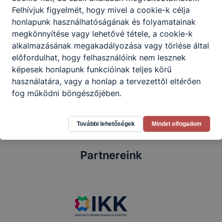
Felhívjuk figyelmét, hogy mivel a cookie-k célja
honlapunk használhatóságának és folyamatainak
Bokorné Farsang Valéria
megkönnyítése vagy lehetővé tétele, a cookie-k
alkalmazásának megakadályozása vagy törlése által
előfordulhat, hogy felhasználóink nem lesznek
képesek honlapunk funkcióinak teljes körű
a DÖK munkáját koordináló középiskolai tanár
használatára, vagy a honlap a tervezettől eltérően
fog működni böngészőjében.
További lehetőségek
Mindet elfogadom
Partnereink