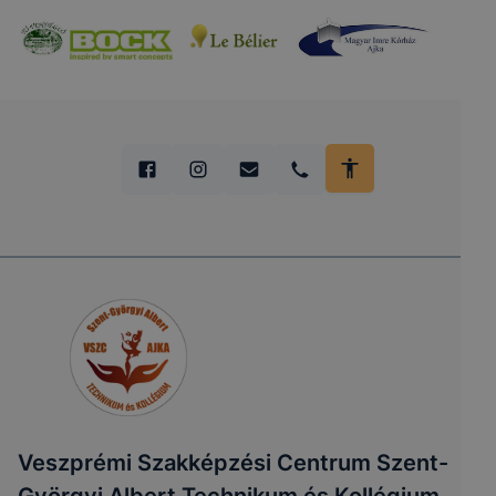
Veszprémi Szakképzési Centrum Szent-