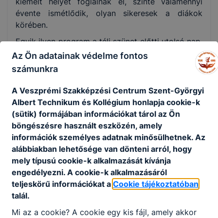
kiemelt helyet foglalnak el, szinte valamennyi
évente ismétlődik, olyan sikeresek a diákok
körében.
Egyik ilyen program a téli szünet előtti utolsó nap,
tanítás nélküli munkanap, diáknap. Ezen a napon
Az Ön adatainak védelme fontos
sokféle program közül választhatnak a tanulók, pl.
számunkra
végigjárhatják az ünnepi díszbe öltöztetett
tantermeket, hogy egy játékos
A Veszprémi Szakképzési Centrum Szent-Györgyi
„akadályversenyen” tegyék próbára tudásukat,
Albert Technikum és Kollégium honlapja cookie-k
ügyességüket a karácsonyi ünnepkörrel
(sütik) formájában információkat tárol az Ön
kapcsolatosan. Közben az aulában kézműves
böngészésre használt eszközén, amely
foglalkozások zajlanak, pl. csuhéfonás, bőr
információk személyes adatnak minősülhetnek. Az
ajándéktárgyak készítése. Az étteremben teaház
alábbiakban lehetősége van dönteni arról, hogy
működik, s miközben szomjukat csillapítják a
mely típusú cookie-k alkalmazását kívánja
betérők, elleshetnek különböző
engedélyezni. A cookie-k alkalmazásáról
szalvétahajtogatási technikákat is a vendéglátós
teljeskörű információkat a
Cookie tájékoztatóban
tanulóktól. A tornateremben minden évben
talál.
összemérhetik ügyességüket a jelentkező
Mi az a cookie? A cookie egy kis fájl, amely akkor
csapatok egy-egy sportágban. Az eseménydús