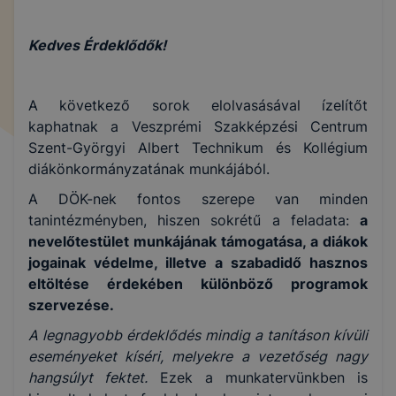
Kedves Érdeklődők!
A következő sorok elolvasásával ízelítőt
kaphatnak a Veszprémi Szakképzési Centrum
Szent-Györgyi Albert Technikum és Kollégium
diákönkormányzatának munkájából.
A DÖK-nek fontos szerepe van minden
tanintézményben, hiszen sokrétű a feladata:
a
nevelőtestület munkájának támogatása, a diákok
jogainak védelme, illetve a szabadidő hasznos
eltöltése érdekében különböző programok
szervezése.
A legnagyobb érdeklődés mindig a tanításon kívüli
eseményeket kíséri, melyekre a vezetőség nagy
hangsúlyt fektet.
Ezek a munkatervünkben is