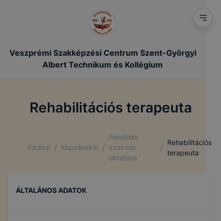
Veszprémi Szakképzési Centrum Szent-Györgyi
Albert Technikum és Kollégium
Rehabilitációs terapeuta
Felnőttek
Rehabilitációs
/
/
/
Főoldal
Képzéseink
szakmai
terapeuta
oktatása
ÁLTALÁNOS ADATOK