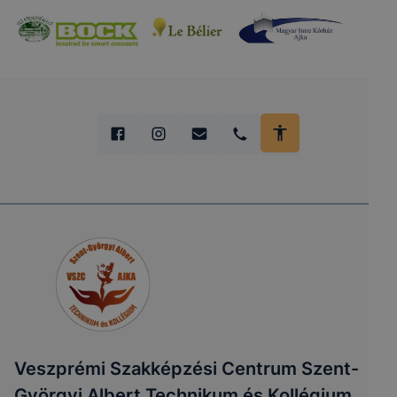
Veszprémi Szakképzési Centrum Szent-
Györgyi Albert Technikum és Kollégium