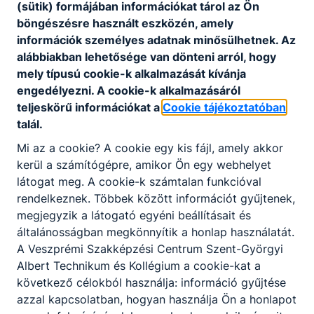
különböző, meghatározott típusú masszázst
(sütik) formájában információkat tárol az Ön
végez és felhasználja a víz és a gyógyvizek
böngészésre használt eszközén, amely
kedvező hatásait.
információk személyes adatnak minősülhetnek. Az
alábbiakban lehetősége van dönteni arról, hogy
A rehabilitációs terapeuta szakma ajánlott minden
mely típusú cookie-k alkalmazását kívánja
ﬁatal számára, aki jó verbális képességgel
engedélyezni. A cookie-k alkalmazásáról
rendelkezik, könnyen teremt kapcsolatot, szeret
teljeskörű információkat a
Cookie tájékoztatóban
embereknek tevékenyen segíteni a testi-lelki-
talál.
szociális jóllét, az életminőség javításában.
Szívesen érint, tapint, masszíroz másokat, fontos
Mi az a cookie? A cookie egy kis fájl, amely akkor
számára a mások iránti felelősségvállalás és
kerül a számítógépre, amikor Ön egy webhelyet
segítségnyújtás.
látogat meg. A cookie-k számtalan funkcióval
rendelkeznek. Többek között információt gyűjtenek,
megjegyzik a látogató egyéni beállításait és
KOMPETENCIAELVÁRÁS
általánosságban megkönnyítik a honlap használatát.
Kézügyesség, ügyes mozgás (karok, kezek, ujjak
A Veszprémi Szakképzési Centrum Szent-Györgyi
fokozott használata), állóképesség, jó ﬁzikum,
Albert Technikum és Kollégium a cookie-kat a
precizitás, felelősségtudat, önállóság, szorgalom,
következő célokból használja: információ gyűjtése
érzelmi stabilitás, kapcsolatteremtő készség,
azzal kapcsolatban, hogyan használja Ön a honlapot