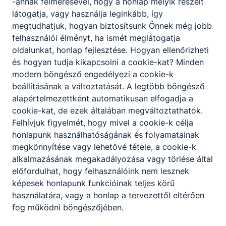
határozottság, kommunikációs és empatikus
-annak felmérésével, hogy a honlap melyik részeit
készség, tolerancia, csapatmunka.
látogatja, vagy használja leginkább, így
megtudhatjuk, hogyan biztosítsunk Önnek még jobb
felhasználói élményt, ha ismét meglátogatja
A SZAKKÉPZETTSÉGGEL RENDELKEZŐ
oldalunkat, honlap fejlesztése. Hogyan ellenőrizheti
és hogyan tudja kikapcsolni a cookie-kat? Minden
A REHABLITIÁCIÓS TERAPEUTA
modern böngésző engedélyezi a cookie-k
GYÓGYMASSZŐR SZAKKÉPZETTSÉGGEL
beállításának a változtatását. A legtöbb böngésző
RENDELKEZŐ
alapértelmezettként automatikusan elfogadja a
gyógymasszázst és iszapkezeléseket
cookie-kat, de ezek általában megváltoztathatók.
alkalmaz;
Felhívjuk figyelmét, hogy mivel a cookie-k célja
különböző hőmérsékletű, kiterjedésű
honlapunk használhatóságának és folyamatainak
fürdőkkel kezeléseket végez;
megkönnyítése vagy lehetővé tétele, a cookie-k
gyógyvizes ivókúrát alkalmaz.
alkalmazásának megakadályozása vagy törlése által
A REHABLITIÁCIÓS TERAPEUTA
előfordulhat, hogy felhasználóink nem lesznek
FIZIOTERÁPIÁS ASSZISZTENS
képesek honlapunk funkcióinak teljes körű
SZAKKÉPZETTSÉGGEL RENDELKEZŐ
használatára, vagy a honlap a tervezettől eltérően
a természet energiáival gyógyítást végez
fog működni böngészőjében.
(elektroterápia, napfény-fototerápia,
termoterápia, hidroterápia, balneoterápia,